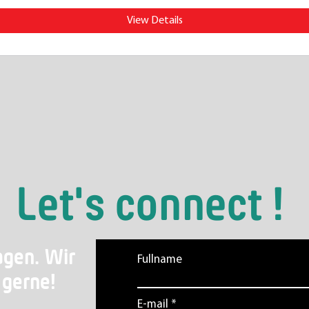
View Details
Let's connect !
agen. Wir
Fullname
 gerne!
E-mail