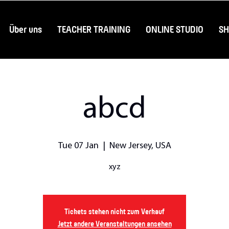
Über uns
TEACHER TRAINING
ONLINE STUDIO
S
abcd
Tue 07 Jan
  |  
New Jersey, USA
xyz
Tickets stehen nicht zum Verkauf
Jetzt andere Veranstaltungen ansehen