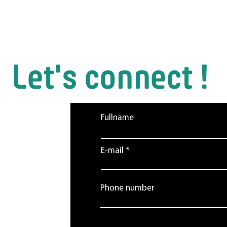
Let's connect !
agen. Wir
Fullname
 gerne!
E-mail
.ch
Phone number