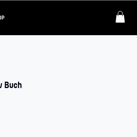
OP
w Buch