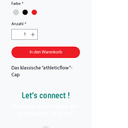
Farbe
*
Anzahl
*
In den Warenkorb
Das klassische “athleticflow”-
Cap
Let's connect !
Stelle uns deine Fragen. Wir
beantworten sie gerne!