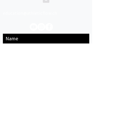
education@athleticflow.ch
Name
Email
Telefonnummer
Schreibe hier deine Nachricht...