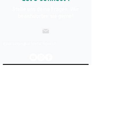
Stelle uns deine Fragen. Wir
beantworten sie gerne!
education@athleticflow.ch
Name
Email
Telefonnummer
Schreibe hier deine Nachricht...