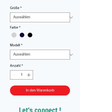
Größe
*
Farbe
*
Modell
*
Anzahl
*
In den Warenkorb
Let's connect !