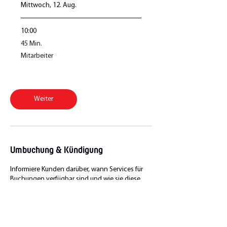
Mittwoch, 12. Aug.
10:00
45
45 Min.
Minuten
Mitarbeiter
Weiter
Umbuchung & Kündigung
Informiere Kunden darüber, wann Services für
Buchungen verfügbar sind und wie sie diese
kündigen und verschieben können. Öffne dazu
die Verwaltung > Buchungseinstellungen >
Buchungsrichtlinien.