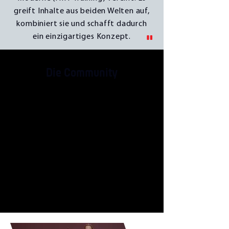
greift Inhalte aus beiden
Welten
auf,
kombiniert sie und schafft dadurch
"
ein einzigartiges
Konzept.
Die Community
athleticflow zählt schon über 500
Instruktor*innen in Deutschland,
Schweiz, Österreich, Italien und in den
Niederlanden. Wer weiss, vielleicht ist
deine Stadt auch bald im athleticflow-
Fieber?! Werde Teil der athleticflow
Community im Online Studio oder als
Instruktor*in und profitiere von
athleticflow Specials, Workouts und
Events.