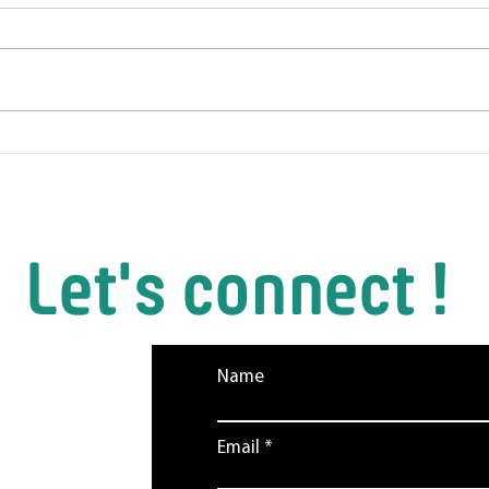
Wande
Penguin Random House: Nora
Kersten
Let's connect !
agen. Wir
Name
 gerne!
Email