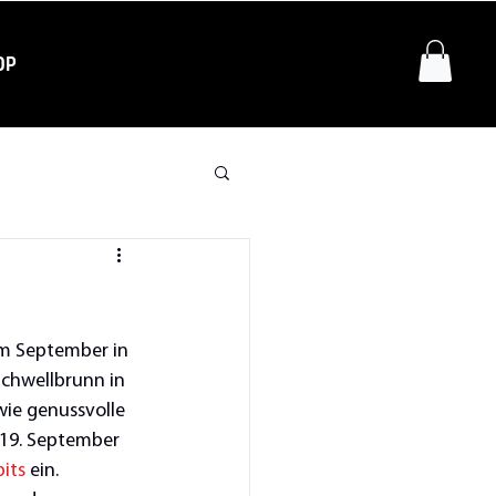
OP
im September in 
chwellbrunn in 
wie genussvolle 
 19. September 
its
 ein. 