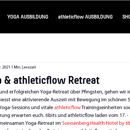
YOGA AUSBILDUNG
athleticflow AUSBILDUNG
SH
. 2021
1 Min. Lesezeit
a & athleticflow Retreat
nd erfolgreichen Yoga-Retreat über Pfingsten, gehen wir 
iesst eine aktivierende Auszeit mit Bewegung im schönen S
Yoga-Sessions und vitale 
athleticflow
 Trainingseinheiten so
rung erwarten euch. tibits und athleticflow laden vom 17. -
meinsamen Yoga-Retreat im 
Sonnenberg Health Hotel by tib