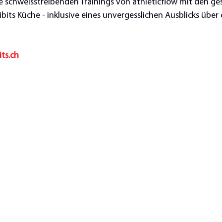
 schweisstreibenden Trainings von athleticflow mit den g
ibits Küche - inklusive eines unvergesslichen Ausblicks über
its.ch