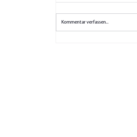
Kommentar verfassen...
Momondo: Die besten Yoga Retreats
in der Schweiz
Stelle uns deine Fr
beantworten sie